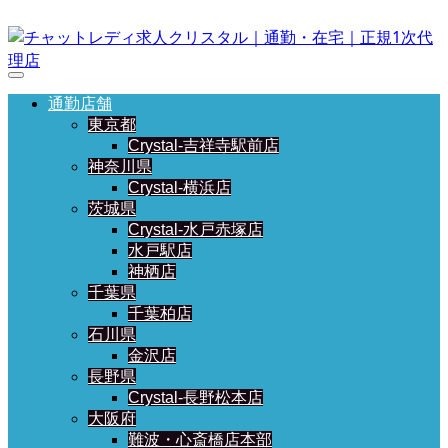
通勤店舗
東京都
Crystal-吉祥寺駅前店
神奈川県
Crystal-横浜店
茨城県
Crystal-水戸赤塚店
水戸駅店
神栖店
千葉県
千葉柏店
石川県
金沢店
長野県
Crystal-長野松本店
大阪府
難波・心斎橋店本部