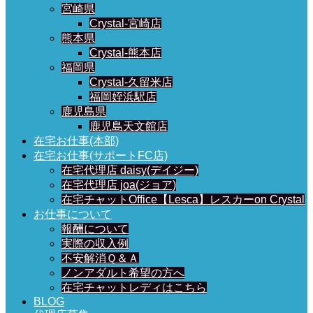
宮崎県
Crystal-宮崎店
熊本県
Crystal-熊本店
福岡県
Crystal-久留米店
福岡姪浜駅店
鹿児島県
鹿児島天文館店
在宅お仕事(本部)
在宅お仕事(サポートFC店)
在宅代理店 daisy(デイジー)
在宅代理店 joa(ジョア)
在宅チャットOffice【Lesca】レスカーon Crystal
お仕事について
報酬について
実際の収入例
不安解消Ｑ＆Ａ
ノンアダルト希望の方へ
在宅チャットレディはこちら
BLOG