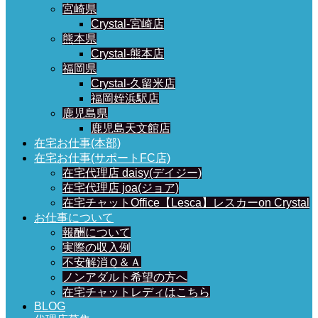
宮崎県
Crystal-宮崎店
熊本県
Crystal-熊本店
福岡県
Crystal-久留米店
福岡姪浜駅店
鹿児島県
鹿児島天文館店
在宅お仕事(本部)
在宅お仕事(サポートFC店)
在宅代理店 daisy(デイジー)
在宅代理店 joa(ジョア)
在宅チャットOffice【Lesca】レスカーon Crystal
お仕事について
報酬について
実際の収入例
不安解消Ｑ＆Ａ
ノンアダルト希望の方へ
在宅チャットレディはこちら
BLOG