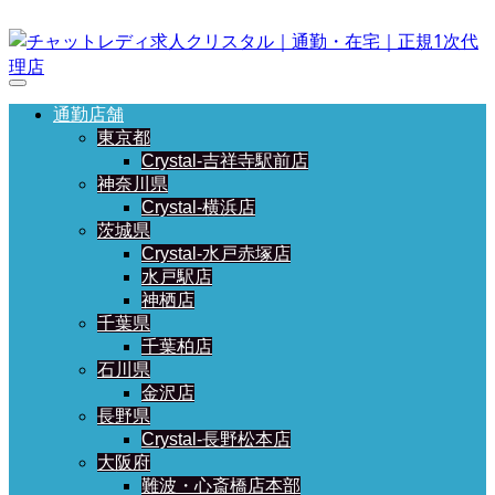
通勤店舗
東京都
Crystal-吉祥寺駅前店
神奈川県
Crystal-横浜店
茨城県
Crystal-水戸赤塚店
水戸駅店
神栖店
千葉県
千葉柏店
石川県
金沢店
長野県
Crystal-長野松本店
大阪府
難波・心斎橋店本部