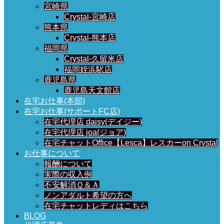
宮崎県
Crystal-宮崎店
熊本県
Crystal-熊本店
福岡県
Crystal-久留米店
福岡姪浜駅店
鹿児島県
鹿児島天文館店
在宅お仕事(本部)
在宅お仕事(サポートFC店)
在宅代理店 daisy(デイジー)
在宅代理店 joa(ジョア)
在宅チャットOffice【Lesca】レスカーon Crystal
お仕事について
報酬について
実際の収入例
不安解消Ｑ＆Ａ
ノンアダルト希望の方へ
在宅チャットレディはこちら
BLOG