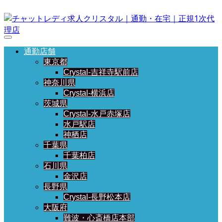
通勤店舗
東京都
Crystal-吉祥寺駅前店
神奈川県
Crystal-横浜店
茨城県
Crystal-水戸赤塚店
水戸駅店
神栖店
千葉県
千葉柏店
石川県
金沢店
長野県
Crystal-長野松本店
大阪府
難波・心斎橋店本部