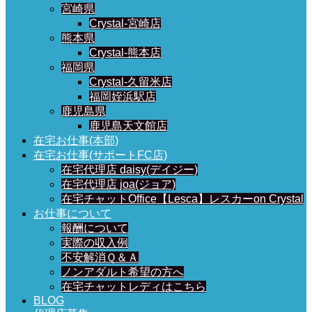
宮崎県
Crystal-宮崎店
熊本県
Crystal-熊本店
福岡県
Crystal-久留米店
福岡姪浜駅店
鹿児島県
鹿児島天文館店
在宅お仕事(本部)
在宅お仕事(サポートFC店)
在宅代理店 daisy(デイジー)
在宅代理店 joa(ジョア)
在宅チャットOffice【Lesca】レスカーon Crystal
お仕事について
報酬について
実際の収入例
不安解消Ｑ＆Ａ
ノンアダルト希望の方へ
在宅チャットレディはこちら
BLOG