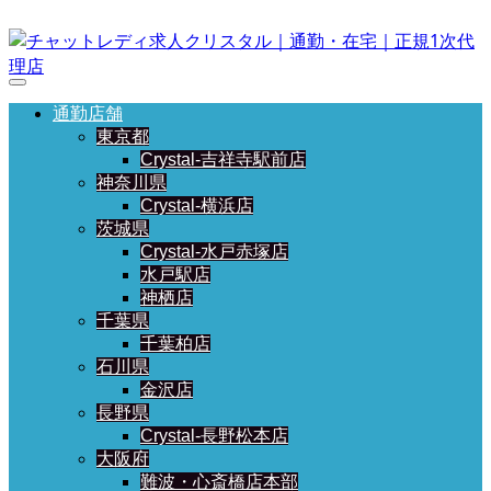
通勤店舗
東京都
Crystal-吉祥寺駅前店
神奈川県
Crystal-横浜店
茨城県
Crystal-水戸赤塚店
水戸駅店
神栖店
千葉県
千葉柏店
石川県
金沢店
長野県
Crystal-長野松本店
大阪府
難波・心斎橋店本部