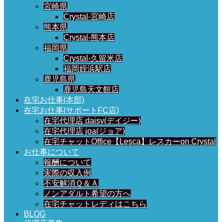
宮崎県
Crystal-宮崎店
熊本県
Crystal-熊本店
福岡県
Crystal-久留米店
福岡姪浜駅店
鹿児島県
鹿児島天文館店
在宅お仕事(本部)
在宅お仕事(サポートFC店)
在宅代理店 daisy(デイジー)
在宅代理店 joa(ジョア)
在宅チャットOffice【Lesca】レスカーon Crystal
お仕事について
報酬について
実際の収入例
不安解消Ｑ＆Ａ
ノンアダルト希望の方へ
在宅チャットレディはこちら
BLOG