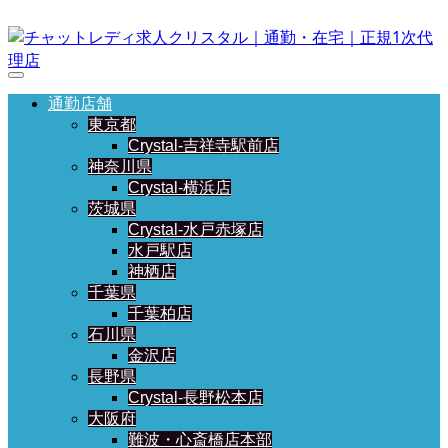
通勤店舗
東京都
Crystal-吉祥寺駅前店
神奈川県
Crystal-横浜店
茨城県
Crystal-水戸赤塚店
水戸駅店
神栖店
千葉県
千葉柏店
石川県
金沢店
長野県
Crystal-長野松本店
大阪府
難波・心斎橋店本部