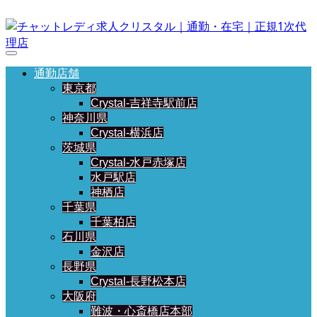
通勤店舗
東京都
Crystal-吉祥寺駅前店
神奈川県
Crystal-横浜店
茨城県
Crystal-水戸赤塚店
水戸駅店
神栖店
千葉県
千葉柏店
石川県
金沢店
長野県
Crystal-長野松本店
大阪府
難波・心斎橋店本部