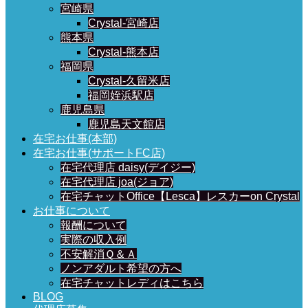
宮崎県
Crystal-宮崎店
熊本県
Crystal-熊本店
福岡県
Crystal-久留米店
福岡姪浜駅店
鹿児島県
鹿児島天文館店
在宅お仕事(本部)
在宅お仕事(サポートFC店)
在宅代理店 daisy(デイジー)
在宅代理店 joa(ジョア)
在宅チャットOffice【Lesca】レスカーon Crystal
お仕事について
報酬について
実際の収入例
不安解消Ｑ＆Ａ
ノンアダルト希望の方へ
在宅チャットレディはこちら
BLOG