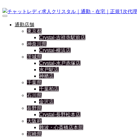
通勤店舗
東京都
Crystal-吉祥寺駅前店
神奈川県
Crystal-横浜店
茨城県
Crystal-水戸赤塚店
水戸駅店
神栖店
千葉県
千葉柏店
石川県
金沢店
長野県
Crystal-長野松本店
大阪府
難波・心斎橋店本部
宮崎県