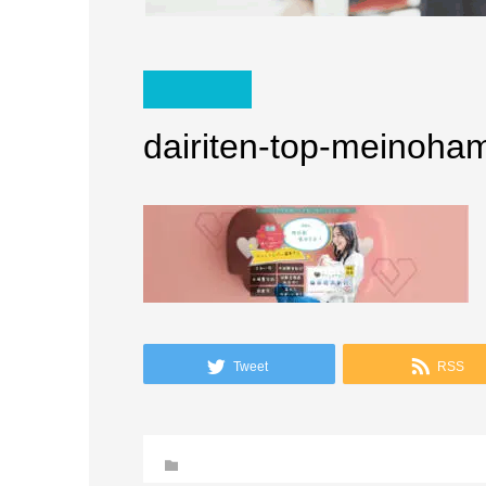
dairiten-top-meinoha
Tweet
RSS