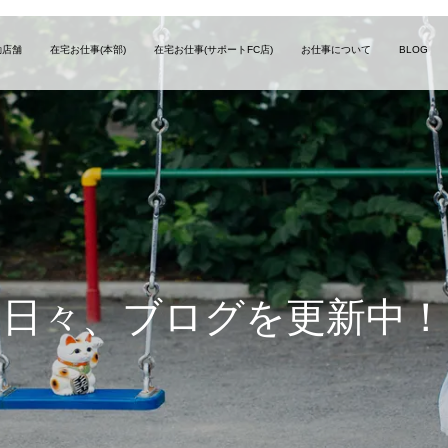
勤店舗
在宅お仕事(本部)
在宅お仕事(サポートFC店)
お仕事について
BLOG
日
々
、
ブ
ロ
グ
を
更
新
中
！