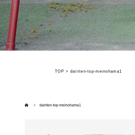
TOP
>
dairiten-top-meinohama1
dairiten-top-meinohama1