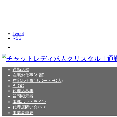
Tweet
RSS
通勤店舗
在宅お仕事(本部)
在宅お仕事(サポートFC店)
BLOG
代理店募集
質問掲示板
本部ホットライン
代理店問い合わせ
事業者概要