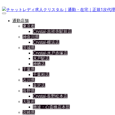
通勤店舗
東京都
Crystal-吉祥寺駅前店
神奈川県
Crystal-横浜店
茨城県
Crystal-水戸赤塚店
水戸駅店
神栖店
千葉県
千葉柏店
石川県
金沢店
長野県
Crystal-長野松本店
大阪府
難波・心斎橋店本部
宮崎県