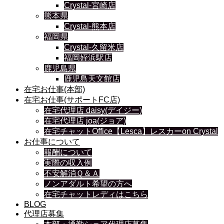
Crystal-宮崎店
熊本県
Crystal-熊本店
福岡県
Crystal-久留米店
福岡姪浜駅店
鹿児島県
鹿児島天文館店
在宅お仕事(本部)
在宅お仕事(サポートFC店)
在宅代理店 daisy(デイジー)
在宅代理店 joa(ジョア)
在宅チャットOffice【Lesca】レスカーon Crystal
お仕事について
報酬について
実際の収入例
不安解消Ｑ＆Ａ
ノンアダルト希望の方へ
在宅チャットレディはこちら
BLOG
代理店募集