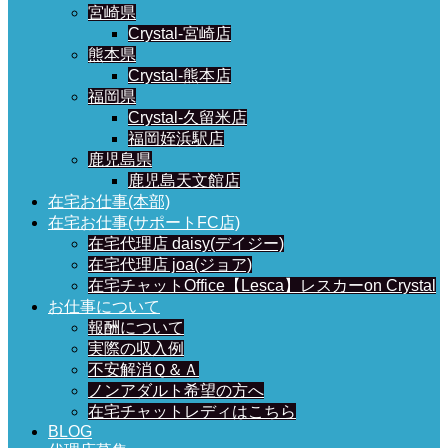
宮崎県
Crystal-宮崎店
熊本県
Crystal-熊本店
福岡県
Crystal-久留米店
福岡姪浜駅店
鹿児島県
鹿児島天文館店
在宅お仕事(本部)
在宅お仕事(サポートFC店)
在宅代理店 daisy(デイジー)
在宅代理店 joa(ジョア)
在宅チャットOffice【Lesca】レスカーon Crystal
お仕事について
報酬について
実際の収入例
不安解消Ｑ＆Ａ
ノンアダルト希望の方へ
在宅チャットレディはこちら
BLOG