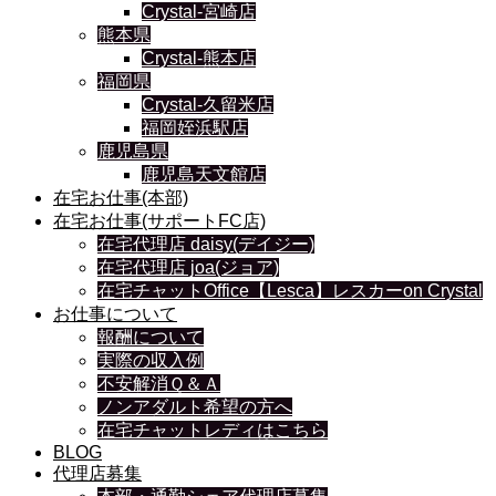
Crystal-宮崎店
熊本県
Crystal-熊本店
福岡県
Crystal-久留米店
福岡姪浜駅店
鹿児島県
鹿児島天文館店
在宅お仕事(本部)
在宅お仕事(サポートFC店)
在宅代理店 daisy(デイジー)
在宅代理店 joa(ジョア)
在宅チャットOffice【Lesca】レスカーon Crystal
お仕事について
報酬について
実際の収入例
不安解消Ｑ＆Ａ
ノンアダルト希望の方へ
在宅チャットレディはこちら
BLOG
代理店募集