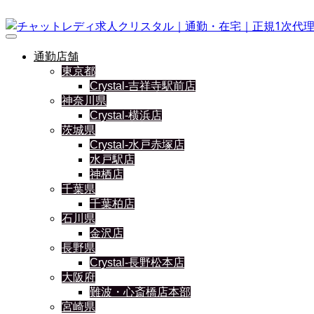
通勤店舗
東京都
Crystal-吉祥寺駅前店
神奈川県
Crystal-横浜店
茨城県
Crystal-水戸赤塚店
水戸駅店
神栖店
千葉県
千葉柏店
石川県
金沢店
長野県
Crystal-長野松本店
大阪府
難波・心斎橋店本部
宮崎県