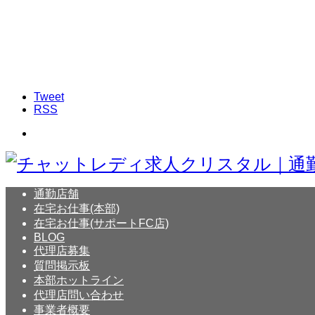
Tweet
RSS
通勤店舗
在宅お仕事(本部)
在宅お仕事(サポートFC店)
BLOG
代理店募集
質問掲示板
本部ホットライン
代理店問い合わせ
事業者概要