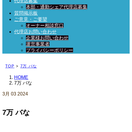
代理店募集
本部・通勤シェア代理店募集
質問掲示板
ご意見・ご要望
オーナー相談窓口
代理店お問い合わせ
企業様お問い合わせ
運営事業者
プライバシーポリシー
日々、ブログを更新中！
TOP
>
7万 バな
HOME
7万 バな
3月
03
2024
7万 バな