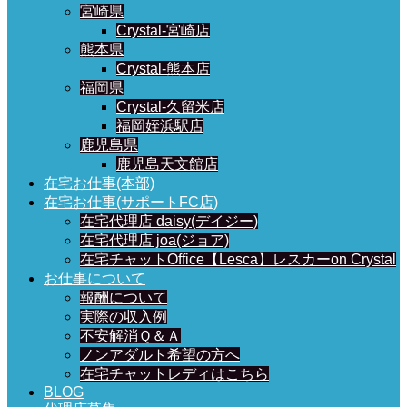
宮崎県
Crystal-宮崎店
熊本県
Crystal-熊本店
福岡県
Crystal-久留米店
福岡姪浜駅店
鹿児島県
鹿児島天文館店
在宅お仕事(本部)
在宅お仕事(サポートFC店)
在宅代理店 daisy(デイジー)
在宅代理店 joa(ジョア)
在宅チャットOffice【Lesca】レスカーon Crystal
お仕事について
報酬について
実際の収入例
不安解消Ｑ＆Ａ
ノンアダルト希望の方へ
在宅チャットレディはこちら
BLOG