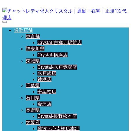
通勤店舗
東京都
Crystal-吉祥寺駅前店
神奈川県
Crystal-横浜店
茨城県
Crystal-水戸赤塚店
水戸駅店
神栖店
千葉県
千葉柏店
石川県
金沢店
長野県
Crystal-長野松本店
大阪府
難波・心斎橋店本部