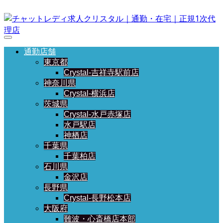
通勤店舗
東京都
Crystal-吉祥寺駅前店
神奈川県
Crystal-横浜店
茨城県
Crystal-水戸赤塚店
水戸駅店
神栖店
千葉県
千葉柏店
石川県
金沢店
長野県
Crystal-長野松本店
大阪府
難波・心斎橋店本部