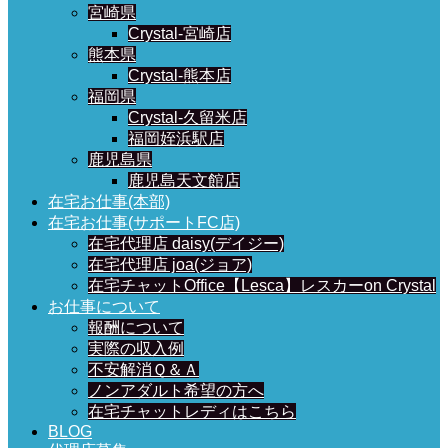
宮崎県
Crystal-宮崎店
熊本県
Crystal-熊本店
福岡県
Crystal-久留米店
福岡姪浜駅店
鹿児島県
鹿児島天文館店
在宅お仕事(本部)
在宅お仕事(サポートFC店)
在宅代理店 daisy(デイジー)
在宅代理店 joa(ジョア)
在宅チャットOffice【Lesca】レスカーon Crystal
お仕事について
報酬について
実際の収入例
不安解消Ｑ＆Ａ
ノンアダルト希望の方へ
在宅チャットレディはこちら
BLOG