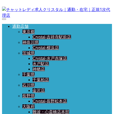
通勤店舗
東京都
Crystal-吉祥寺駅前店
神奈川県
Crystal-横浜店
茨城県
Crystal-水戸赤塚店
水戸駅店
神栖店
千葉県
千葉柏店
石川県
金沢店
長野県
Crystal-長野松本店
大阪府
難波・心斎橋店本部