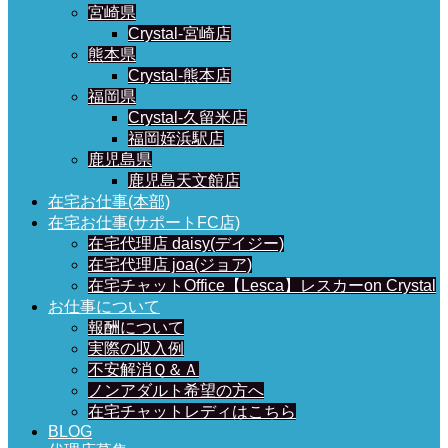
宮崎県
Crystal-宮崎店
熊本県
Crystal-熊本店
福岡県
Crystal-久留米店
福岡姪浜駅店
鹿児島県
鹿児島天文館店
在宅お仕事(本部)
在宅お仕事(サポートFC店)
在宅代理店 daisy(デイジー)
在宅代理店 joa(ジョア)
在宅チャットOffice【Lesca】レスカーon Crystal
お仕事について
報酬について
実際の収入例
不安解消Ｑ＆Ａ
ノンアダルト希望の方へ
在宅チャットレディはこちら
BLOG