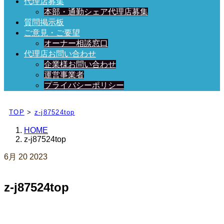
代理店募集
本部・通勤シェア代理店募集
質問掲示板
ご意見・ご要望
オーナー相談窓口
代理店お問い合わせ
企業様お問い合わせ
運営事業者
プライバシーポリシー
日々、ブログを更新中！
TOP
>
z-j87524top
HOME
z-j87524top
6月
20
2023
z-j87524top