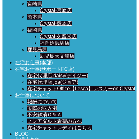
宮崎県
Crystal-宮崎店
熊本県
Crystal-熊本店
福岡県
Crystal-久留米店
福岡姪浜駅店
鹿児島県
鹿児島天文館店
在宅お仕事(本部)
在宅お仕事(サポートFC店)
在宅代理店 daisy(デイジー)
在宅代理店 joa(ジョア)
在宅チャットOffice【Lesca】レスカーon Crystal
お仕事について
報酬について
実際の収入例
不安解消Ｑ＆Ａ
ノンアダルト希望の方へ
在宅チャットレディはこちら
BLOG