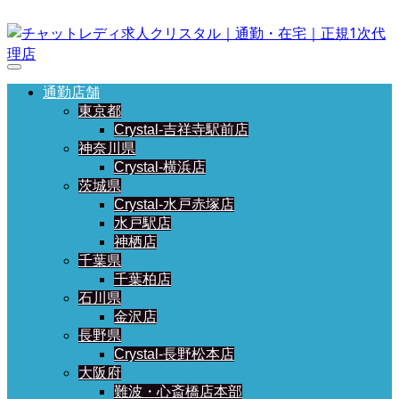
通勤店舗
東京都
Crystal-吉祥寺駅前店
神奈川県
Crystal-横浜店
茨城県
Crystal-水戸赤塚店
水戸駅店
神栖店
千葉県
千葉柏店
石川県
金沢店
長野県
Crystal-長野松本店
大阪府
難波・心斎橋店本部