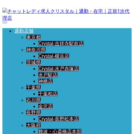
通勤店舗
東京都
Crystal-吉祥寺駅前店
神奈川県
Crystal-横浜店
茨城県
Crystal-水戸赤塚店
水戸駅店
神栖店
千葉県
千葉柏店
石川県
金沢店
長野県
Crystal-長野松本店
大阪府
難波・心斎橋店本部