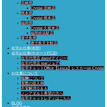
宮崎県
Crystal-宮崎店
熊本県
Crystal-熊本店
福岡県
Crystal-久留米店
福岡姪浜駅店
鹿児島県
鹿児島天文館店
在宅お仕事(本部)
在宅お仕事(サポートFC店)
在宅代理店 daisy(デイジー)
在宅代理店 joa(ジョア)
在宅チャットOffice【Lesca】レスカーon Crystal
お仕事について
報酬について
実際の収入例
不安解消Ｑ＆Ａ
ノンアダルト希望の方へ
在宅チャットレディはこちら
BLOG