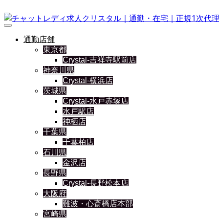
通勤店舗
東京都
Crystal-吉祥寺駅前店
神奈川県
Crystal-横浜店
茨城県
Crystal-水戸赤塚店
水戸駅店
神栖店
千葉県
千葉柏店
石川県
金沢店
長野県
Crystal-長野松本店
大阪府
難波・心斎橋店本部
宮崎県