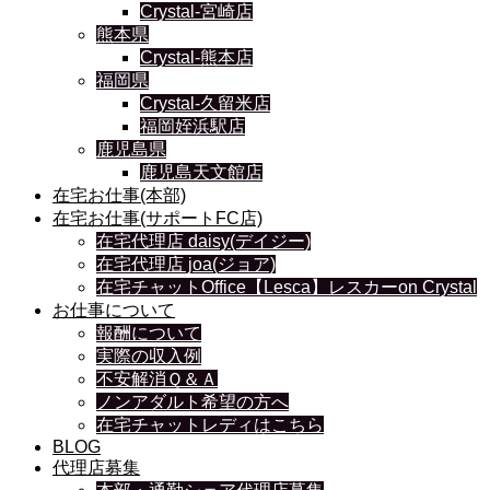
Crystal-宮崎店
熊本県
Crystal-熊本店
福岡県
Crystal-久留米店
福岡姪浜駅店
鹿児島県
鹿児島天文館店
在宅お仕事(本部)
在宅お仕事(サポートFC店)
在宅代理店 daisy(デイジー)
在宅代理店 joa(ジョア)
在宅チャットOffice【Lesca】レスカーon Crystal
お仕事について
報酬について
実際の収入例
不安解消Ｑ＆Ａ
ノンアダルト希望の方へ
在宅チャットレディはこちら
BLOG
代理店募集