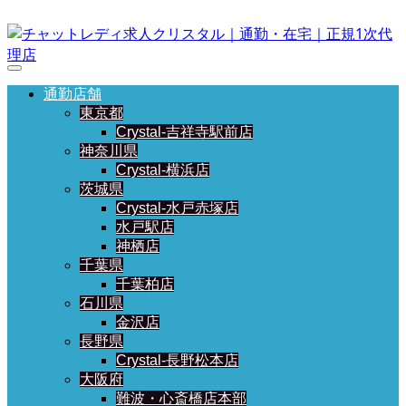
通勤店舗
東京都
Crystal-吉祥寺駅前店
神奈川県
Crystal-横浜店
茨城県
Crystal-水戸赤塚店
水戸駅店
神栖店
千葉県
千葉柏店
石川県
金沢店
長野県
Crystal-長野松本店
大阪府
難波・心斎橋店本部