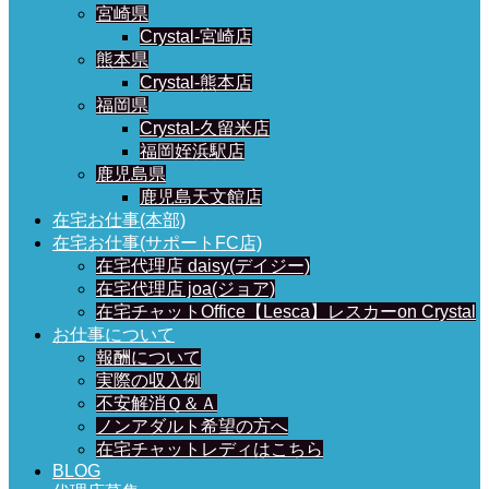
宮崎県
Crystal-宮崎店
熊本県
Crystal-熊本店
福岡県
Crystal-久留米店
福岡姪浜駅店
鹿児島県
鹿児島天文館店
在宅お仕事(本部)
在宅お仕事(サポートFC店)
在宅代理店 daisy(デイジー)
在宅代理店 joa(ジョア)
在宅チャットOffice【Lesca】レスカーon Crystal
お仕事について
報酬について
実際の収入例
不安解消Ｑ＆Ａ
ノンアダルト希望の方へ
在宅チャットレディはこちら
BLOG