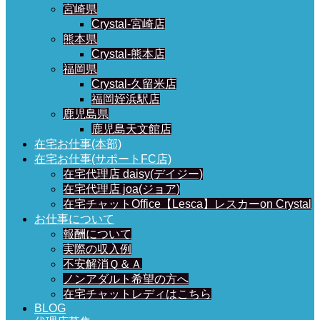
宮崎県
Crystal-宮崎店
熊本県
Crystal-熊本店
福岡県
Crystal-久留米店
福岡姪浜駅店
鹿児島県
鹿児島天文館店
在宅お仕事(本部)
在宅お仕事(サポートFC店)
在宅代理店 daisy(デイジー)
在宅代理店 joa(ジョア)
在宅チャットOffice【Lesca】レスカーon Crystal
お仕事について
報酬について
実際の収入例
不安解消Ｑ＆Ａ
ノンアダルト希望の方へ
在宅チャットレディはこちら
BLOG