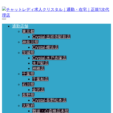
通勤店舗
東京都
Crystal-吉祥寺駅前店
神奈川県
Crystal-横浜店
茨城県
Crystal-水戸赤塚店
水戸駅店
神栖店
千葉県
千葉柏店
石川県
金沢店
長野県
Crystal-長野松本店
大阪府
難波・心斎橋店本部