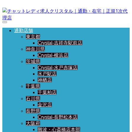
通勤店舗
東京都
Crystal-吉祥寺駅前店
神奈川県
Crystal-横浜店
茨城県
Crystal-水戸赤塚店
水戸駅店
神栖店
千葉県
千葉柏店
石川県
金沢店
長野県
Crystal-長野松本店
大阪府
難波・心斎橋店本部