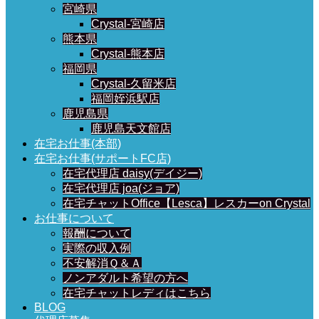
宮崎県
Crystal-宮崎店
熊本県
Crystal-熊本店
福岡県
Crystal-久留米店
福岡姪浜駅店
鹿児島県
鹿児島天文館店
在宅お仕事(本部)
在宅お仕事(サポートFC店)
在宅代理店 daisy(デイジー)
在宅代理店 joa(ジョア)
在宅チャットOffice【Lesca】レスカーon Crystal
お仕事について
報酬について
実際の収入例
不安解消Ｑ＆Ａ
ノンアダルト希望の方へ
在宅チャットレディはこちら
BLOG