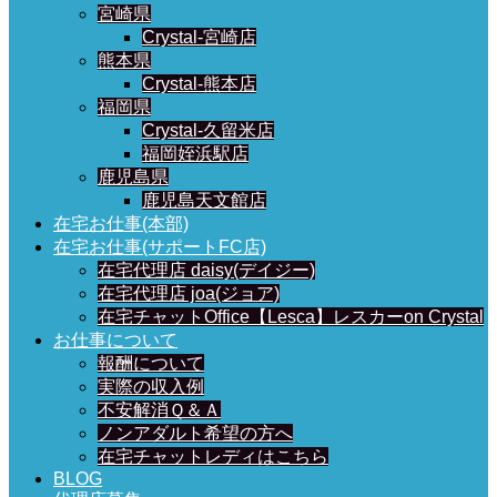
宮崎県
Crystal-宮崎店
熊本県
Crystal-熊本店
福岡県
Crystal-久留米店
福岡姪浜駅店
鹿児島県
鹿児島天文館店
在宅お仕事(本部)
在宅お仕事(サポートFC店)
在宅代理店 daisy(デイジー)
在宅代理店 joa(ジョア)
在宅チャットOffice【Lesca】レスカーon Crystal
お仕事について
報酬について
実際の収入例
不安解消Ｑ＆Ａ
ノンアダルト希望の方へ
在宅チャットレディはこちら
BLOG