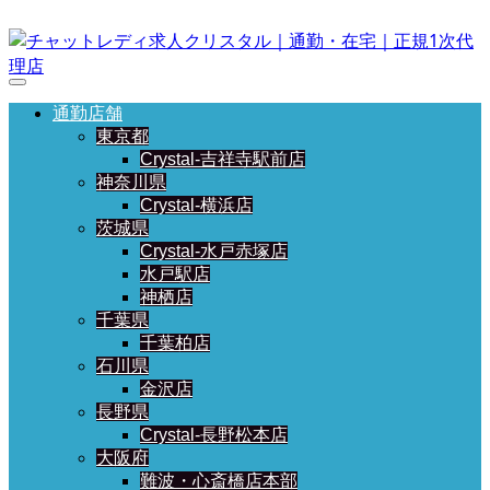
通勤店舗
東京都
Crystal-吉祥寺駅前店
神奈川県
Crystal-横浜店
茨城県
Crystal-水戸赤塚店
水戸駅店
神栖店
千葉県
千葉柏店
石川県
金沢店
長野県
Crystal-長野松本店
大阪府
難波・心斎橋店本部