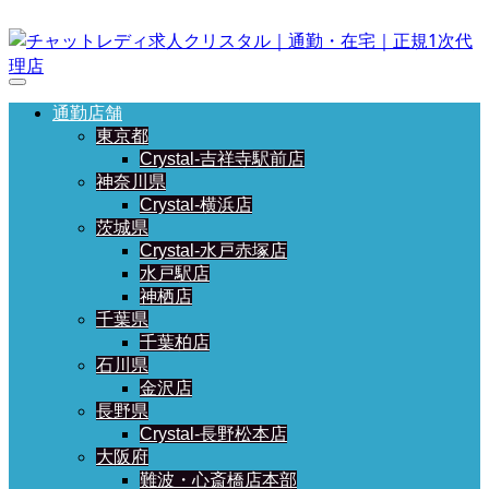
通勤店舗
東京都
Crystal-吉祥寺駅前店
神奈川県
Crystal-横浜店
茨城県
Crystal-水戸赤塚店
水戸駅店
神栖店
千葉県
千葉柏店
石川県
金沢店
長野県
Crystal-長野松本店
大阪府
難波・心斎橋店本部