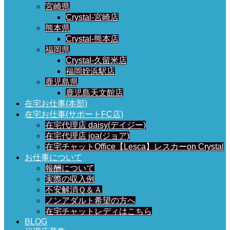
宮崎県
Crystal-宮崎店
熊本県
Crystal-熊本店
福岡県
Crystal-久留米店
福岡姪浜駅店
鹿児島県
鹿児島天文館店
在宅お仕事(本部)
在宅お仕事(サポートFC店)
在宅代理店 daisy(デイジー)
在宅代理店 joa(ジョア)
在宅チャットOffice【Lesca】レスカーon Crystal
お仕事について
報酬について
実際の収入例
不安解消Ｑ＆Ａ
ノンアダルト希望の方へ
在宅チャットレディはこちら
BLOG