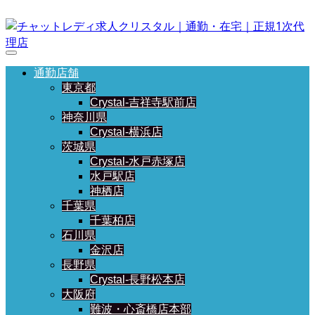
通勤店舗
東京都
Crystal-吉祥寺駅前店
神奈川県
Crystal-横浜店
茨城県
Crystal-水戸赤塚店
水戸駅店
神栖店
千葉県
千葉柏店
石川県
金沢店
長野県
Crystal-長野松本店
大阪府
難波・心斎橋店本部