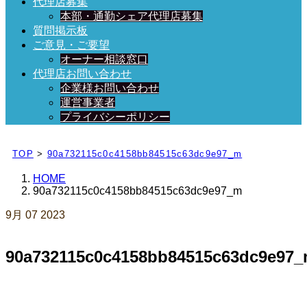
代理店募集
本部・通勤シェア代理店募集
質問掲示板
ご意見・ご要望
オーナー相談窓口
代理店お問い合わせ
企業様お問い合わせ
運営事業者
プライバシーポリシー
日々、ブログを更新中！
TOP
>
90a732115c0c4158bb84515c63dc9e97_m
HOME
90a732115c0c4158bb84515c63dc9e97_m
9月
07
2023
90a732115c0c4158bb84515c63dc9e97