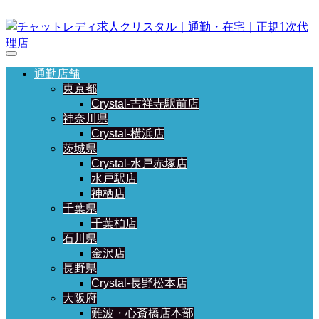
通勤店舗
東京都
Crystal-吉祥寺駅前店
神奈川県
Crystal-横浜店
茨城県
Crystal-水戸赤塚店
水戸駅店
神栖店
千葉県
千葉柏店
石川県
金沢店
長野県
Crystal-長野松本店
大阪府
難波・心斎橋店本部