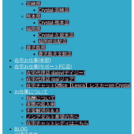
宮崎県
Crystal-宮崎店
熊本県
Crystal-熊本店
福岡県
Crystal-久留米店
福岡姪浜駅店
鹿児島県
鹿児島天文館店
在宅お仕事(本部)
在宅お仕事(サポートFC店)
在宅代理店 daisy(デイジー)
在宅代理店 joa(ジョア)
在宅チャットOffice【Lesca】レスカーon Crystal
お仕事について
報酬について
実際の収入例
不安解消Ｑ＆Ａ
ノンアダルト希望の方へ
在宅チャットレディはこちら
BLOG