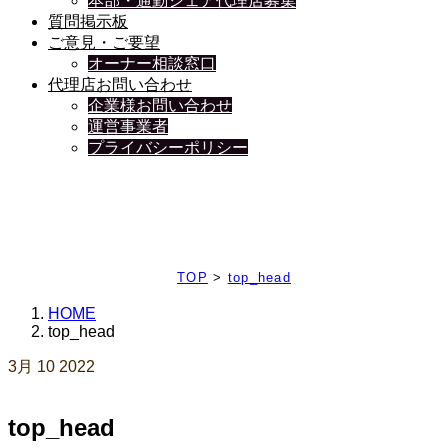
本部・通勤シェア代理店募集
質問掲示板
ご意見・ご要望
オーナー相談窓口
代理店お問い合わせ
企業様お問い合わせ
運営事業者
プライバシーポリシー
日々、ブログを更新中
TOP
>
top_head
HOME
top_head
3月
10
2022
top_head