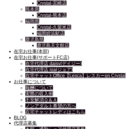
Crystal-宮崎店
熊本県
Crystal-熊本店
福岡県
Crystal-久留米店
福岡姪浜駅店
鹿児島県
鹿児島天文館店
在宅お仕事(本部)
在宅お仕事(サポートFC店)
在宅代理店 daisy(デイジー)
在宅代理店 joa(ジョア)
在宅チャットOffice【Lesca】レスカーon Crystal
お仕事について
報酬について
実際の収入例
不安解消Ｑ＆Ａ
ノンアダルト希望の方へ
在宅チャットレディはこちら
BLOG
代理店募集