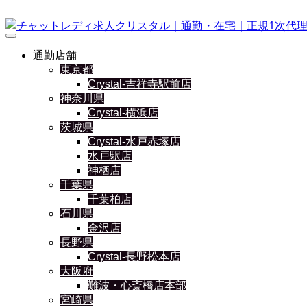
通勤店舗
東京都
Crystal-吉祥寺駅前店
神奈川県
Crystal-横浜店
茨城県
Crystal-水戸赤塚店
水戸駅店
神栖店
千葉県
千葉柏店
石川県
金沢店
長野県
Crystal-長野松本店
大阪府
難波・心斎橋店本部
宮崎県