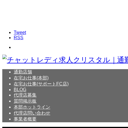
Tweet
RSS
通勤店舗
在宅お仕事(本部)
在宅お仕事(サポートFC店)
BLOG
代理店募集
質問掲示板
本部ホットライン
代理店問い合わせ
事業者概要