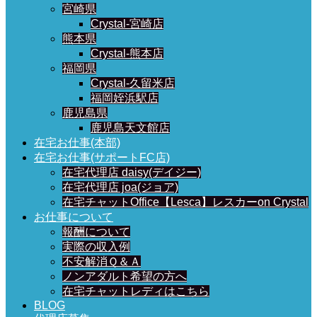
宮崎県
Crystal-宮崎店
熊本県
Crystal-熊本店
福岡県
Crystal-久留米店
福岡姪浜駅店
鹿児島県
鹿児島天文館店
在宅お仕事(本部)
在宅お仕事(サポートFC店)
在宅代理店 daisy(デイジー)
在宅代理店 joa(ジョア)
在宅チャットOffice【Lesca】レスカーon Crystal
お仕事について
報酬について
実際の収入例
不安解消Ｑ＆Ａ
ノンアダルト希望の方へ
在宅チャットレディはこちら
BLOG