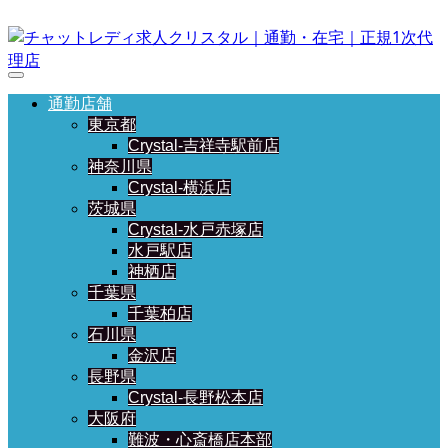
通勤店舗
東京都
Crystal-吉祥寺駅前店
神奈川県
Crystal-横浜店
茨城県
Crystal-水戸赤塚店
水戸駅店
神栖店
千葉県
千葉柏店
石川県
金沢店
長野県
Crystal-長野松本店
大阪府
難波・心斎橋店本部