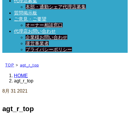
代理店募集
本部・通勤シェア代理店募集
質問掲示板
ご意見・ご要望
オーナー相談窓口
代理店お問い合わせ
企業様お問い合わせ
運営事業者
プライバシーポリシー
日々、ブログを更新中！
TOP
>
agt_r_top
HOME
agt_r_top
8月
31
2021
agt_r_top