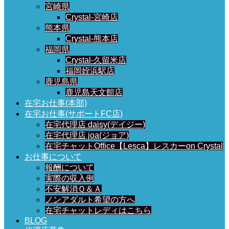
宮崎県
Crystal-宮崎店
熊本県
Crystal-熊本店
福岡県
Crystal-久留米店
福岡姪浜駅店
鹿児島県
鹿児島天文館店
在宅お仕事(本部)
在宅お仕事(サポートFC店)
在宅代理店 daisy(デイジー)
在宅代理店 joa(ジョア)
在宅チャットOffice【Lesca】レスカーon Crystal
お仕事について
報酬について
実際の収入例
不安解消Ｑ＆Ａ
ノンアダルト希望の方へ
在宅チャットレディはこちら
BLOG