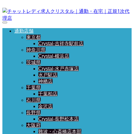
通勤店舗
東京都
Crystal-吉祥寺駅前店
神奈川県
Crystal-横浜店
茨城県
Crystal-水戸赤塚店
水戸駅店
神栖店
千葉県
千葉柏店
石川県
金沢店
長野県
Crystal-長野松本店
大阪府
難波・心斎橋店本部