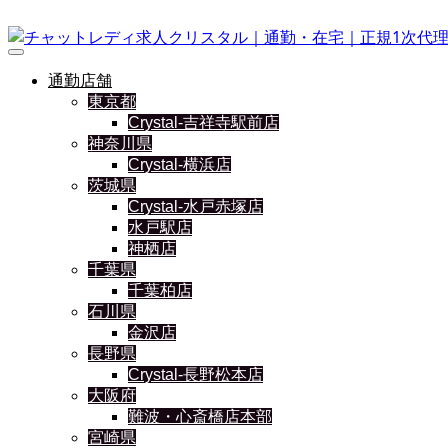
通勤店舗
東京都
Crystal-吉祥寺駅前店
神奈川県
Crystal-横浜店
茨城県
Crystal-水戸赤塚店
水戸駅店
神栖店
千葉県
千葉柏店
石川県
金沢店
長野県
Crystal-長野松本店
大阪府
難波・心斎橋店本部
宮崎県