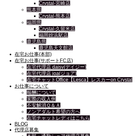
Crystal-宮崎店
熊本県
Crystal-熊本店
福岡県
Crystal-久留米店
福岡姪浜駅店
鹿児島県
鹿児島天文館店
在宅お仕事(本部)
在宅お仕事(サポートFC店)
在宅代理店 daisy(デイジー)
在宅代理店 joa(ジョア)
在宅チャットOffice【Lesca】レスカーon Crystal
お仕事について
報酬について
実際の収入例
不安解消Ｑ＆Ａ
ノンアダルト希望の方へ
在宅チャットレディはこちら
BLOG
代理店募集