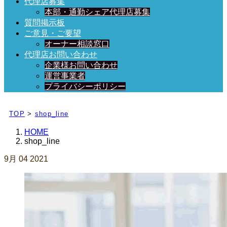
代理店募集
本部・通勤シェア代理店募集
質問掲示板
ご意見・ご要望
オーナー相談窓口
代理店お問い合わせ
企業様お問い合わせ
運営事業者
プライバシーポリシー
日々、ブログを更新中！
TOP
>
shop_line
HOME
shop_line
9月
04
2021