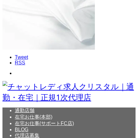
Tweet
RSS
通勤店舗
在宅お仕事(本部)
在宅お仕事(サポートFC店)
BLOG
代理店募集