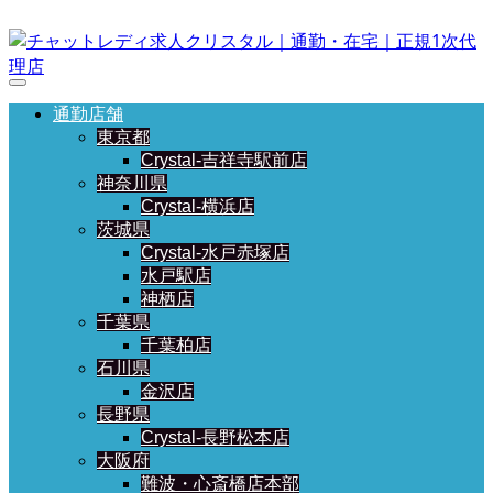
通勤店舗
東京都
Crystal-吉祥寺駅前店
神奈川県
Crystal-横浜店
茨城県
Crystal-水戸赤塚店
水戸駅店
神栖店
千葉県
千葉柏店
石川県
金沢店
長野県
Crystal-長野松本店
大阪府
難波・心斎橋店本部