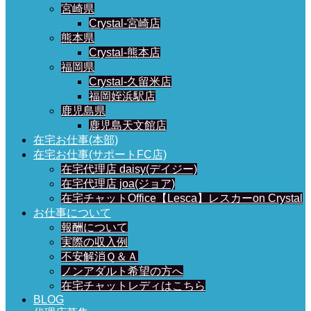
宮崎県
Crystal-宮崎店
熊本県
Crystal-熊本店
福岡県
Crystal-久留米店
福岡姪浜駅店
鹿児島県
鹿児島天文館店
在宅お仕事(本部)
在宅お仕事(サポートFC店)
在宅代理店 daisy(デイジー)
在宅代理店 joa(ジョア)
在宅チャットOffice【Lesca】レスカーon Crystal
お仕事について
報酬について
実際の収入例
不安解消Ｑ＆Ａ
ノンアダルト希望の方へ
在宅チャットレディはこちら
BLOG