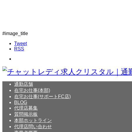
#image_title
Tweet
RSS
通勤店舗
在宅お仕事(本部)
在宅お仕事(サポートFC店)
BLOG
代理店募集
質問掲示板
本部ホットライン
代理店問い合わせ