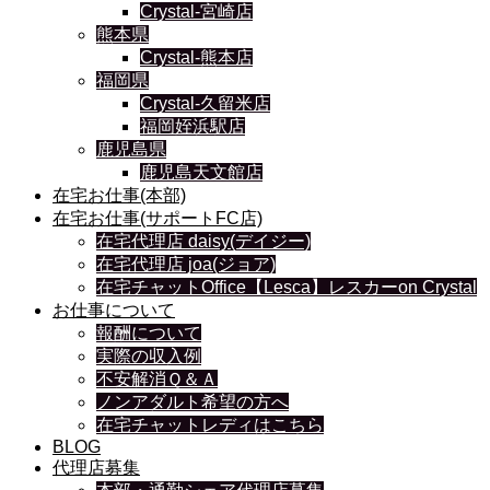
Crystal-宮崎店
熊本県
Crystal-熊本店
福岡県
Crystal-久留米店
福岡姪浜駅店
鹿児島県
鹿児島天文館店
在宅お仕事(本部)
在宅お仕事(サポートFC店)
在宅代理店 daisy(デイジー)
在宅代理店 joa(ジョア)
在宅チャットOffice【Lesca】レスカーon Crystal
お仕事について
報酬について
実際の収入例
不安解消Ｑ＆Ａ
ノンアダルト希望の方へ
在宅チャットレディはこちら
BLOG
代理店募集