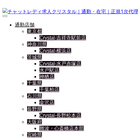
通勤店舗
東京都
Crystal-吉祥寺駅前店
神奈川県
Crystal-横浜店
茨城県
Crystal-水戸赤塚店
水戸駅店
神栖店
千葉県
千葉柏店
石川県
金沢店
長野県
Crystal-長野松本店
大阪府
難波・心斎橋店本部
宮崎県