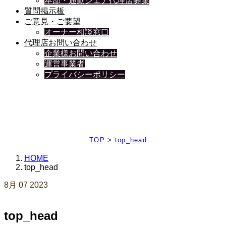
本部・通勤シェア代理店募集
質問掲示板
ご意見・ご要望
オーナー相談窓口
代理店お問い合わせ
企業様お問い合わせ
運営事業者
プライバシーポリシー
日々、ブログを更新中
TOP
>
top_head
HOME
top_head
8月
07
2023
top_head