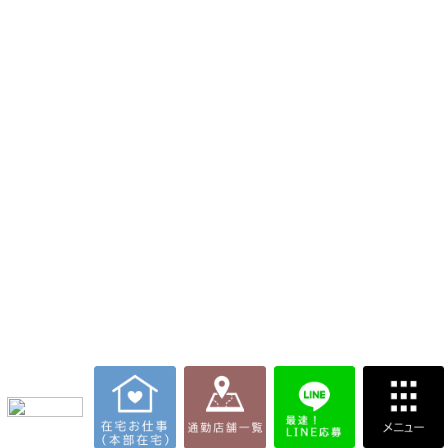
通勤店舗
在宅お仕事(本部)
在宅お仕事(サポートFC店)
BLOG
代理店募集
質問掲示板
本部ホットライン
代理店問い合わせ
事業者概要
Copyright © Crystal All Rights Reserved.