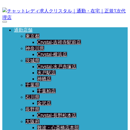
通勤店舗
東京都
Crystal-吉祥寺駅前店
神奈川県
Crystal-横浜店
茨城県
Crystal-水戸赤塚店
水戸駅店
神栖店
千葉県
千葉柏店
石川県
金沢店
長野県
Crystal-長野松本店
大阪府
難波・心斎橋店本部