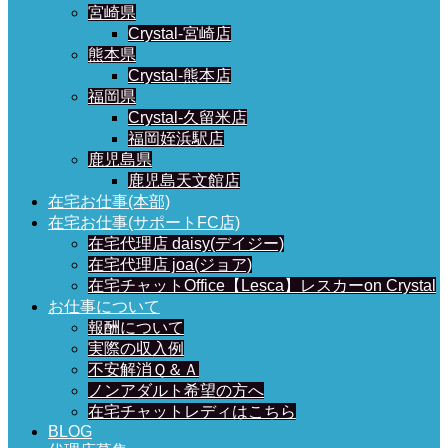
宮崎県
Crystal-宮崎店
熊本県
Crystal-熊本店
福岡県
Crystal-久留米店
福岡姪浜駅店
鹿児島県
鹿児島天文館店
在宅お仕事(本部)
在宅お仕事(サポートFC店)
在宅代理店 daisy(デイジー)
在宅代理店 joa(ジョア)
在宅チャットOffice【Lesca】レスカーon Crystal
お仕事について
報酬について
実際の収入例
不安解消Ｑ＆Ａ
ノンアダルト希望の方へ
在宅チャットレディはこちら
BLOG