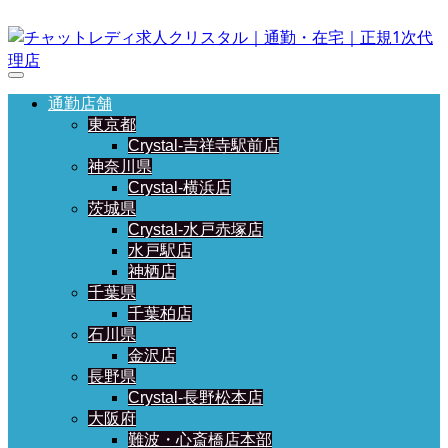
通勤店舗
東京都
Crystal-吉祥寺駅前店
神奈川県
Crystal-横浜店
茨城県
Crystal-水戸赤塚店
水戸駅店
神栖店
千葉県
千葉柏店
石川県
金沢店
長野県
Crystal-長野松本店
大阪府
難波・心斎橋店本部