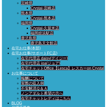
宮崎県
Crystal-宮崎店
熊本県
Crystal-熊本店
福岡県
Crystal-久留米店
福岡姪浜駅店
鹿児島県
鹿児島天文館店
在宅お仕事(本部)
在宅お仕事(サポートFC店)
在宅代理店 daisy(デイジー)
在宅代理店 joa(ジョア)
在宅チャットOffice【Lesca】レスカーon Crystal
お仕事について
報酬について
実際の収入例
不安解消Ｑ＆Ａ
ノンアダルト希望の方へ
在宅チャットレディはこちら
BLOG