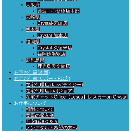
大阪府
難波・心斎橋店本部
宮崎県
Crystal-宮崎店
熊本県
Crystal-熊本店
福岡県
Crystal-久留米店
福岡姪浜駅店
鹿児島県
鹿児島天文館店
在宅お仕事(本部)
在宅お仕事(サポートFC店)
在宅代理店 daisy(デイジー)
在宅代理店 joa(ジョア)
在宅チャットOffice【Lesca】レスカーon Crystal
お仕事について
報酬について
実際の収入例
不安解消Ｑ＆Ａ
ノンアダルト希望の方へ