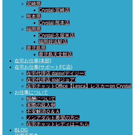
宮崎県
Crystal-宮崎店
熊本県
Crystal-熊本店
福岡県
Crystal-久留米店
福岡姪浜駅店
鹿児島県
鹿児島天文館店
在宅お仕事(本部)
在宅お仕事(サポートFC店)
在宅代理店 daisy(デイジー)
在宅代理店 joa(ジョア)
在宅チャットOffice【Lesca】レスカーon Crystal
お仕事について
報酬について
実際の収入例
不安解消Ｑ＆Ａ
ノンアダルト希望の方へ
在宅チャットレディはこちら
BLOG