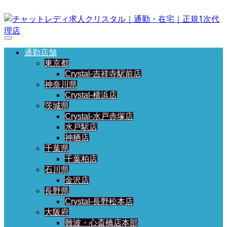
通勤店舗
東京都
Crystal-吉祥寺駅前店
神奈川県
Crystal-横浜店
茨城県
Crystal-水戸赤塚店
水戸駅店
神栖店
千葉県
千葉柏店
石川県
金沢店
長野県
Crystal-長野松本店
大阪府
難波・心斎橋店本部