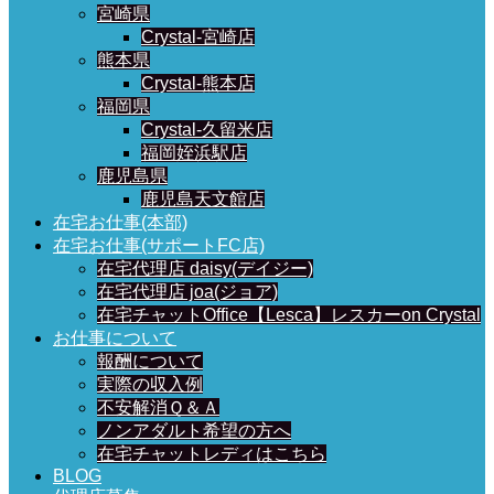
宮崎県
Crystal-宮崎店
熊本県
Crystal-熊本店
福岡県
Crystal-久留米店
福岡姪浜駅店
鹿児島県
鹿児島天文館店
在宅お仕事(本部)
在宅お仕事(サポートFC店)
在宅代理店 daisy(デイジー)
在宅代理店 joa(ジョア)
在宅チャットOffice【Lesca】レスカーon Crystal
お仕事について
報酬について
実際の収入例
不安解消Ｑ＆Ａ
ノンアダルト希望の方へ
在宅チャットレディはこちら
BLOG