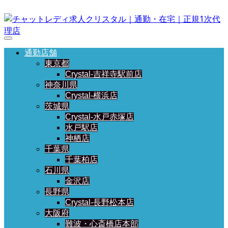
通勤店舗
東京都
Crystal-吉祥寺駅前店
神奈川県
Crystal-横浜店
茨城県
Crystal-水戸赤塚店
水戸駅店
神栖店
千葉県
千葉柏店
石川県
金沢店
長野県
Crystal-長野松本店
大阪府
難波・心斎橋店本部