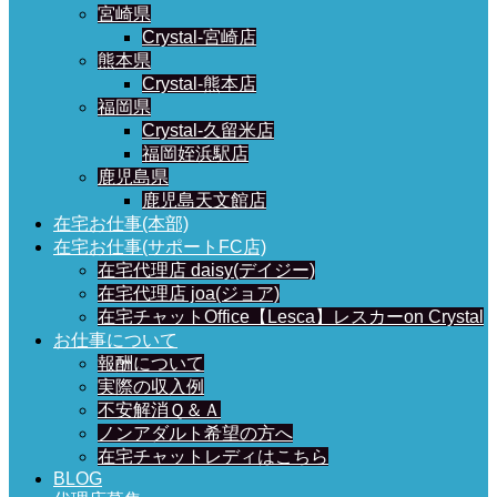
宮崎県
Crystal-宮崎店
熊本県
Crystal-熊本店
福岡県
Crystal-久留米店
福岡姪浜駅店
鹿児島県
鹿児島天文館店
在宅お仕事(本部)
在宅お仕事(サポートFC店)
在宅代理店 daisy(デイジー)
在宅代理店 joa(ジョア)
在宅チャットOffice【Lesca】レスカーon Crystal
お仕事について
報酬について
実際の収入例
不安解消Ｑ＆Ａ
ノンアダルト希望の方へ
在宅チャットレディはこちら
BLOG