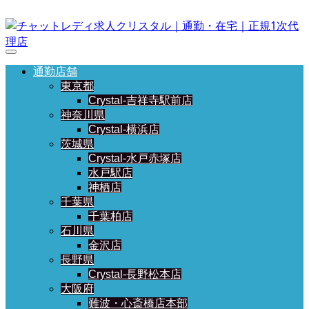
通勤店舗
東京都
Crystal-吉祥寺駅前店
神奈川県
Crystal-横浜店
茨城県
Crystal-水戸赤塚店
水戸駅店
神栖店
千葉県
千葉柏店
石川県
金沢店
長野県
Crystal-長野松本店
大阪府
難波・心斎橋店本部