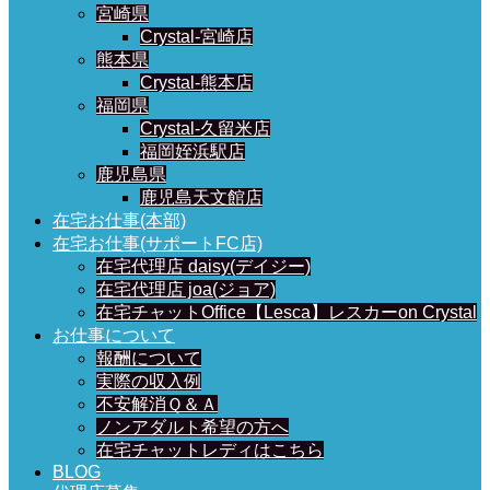
宮崎県
Crystal-宮崎店
熊本県
Crystal-熊本店
福岡県
Crystal-久留米店
福岡姪浜駅店
鹿児島県
鹿児島天文館店
在宅お仕事(本部)
在宅お仕事(サポートFC店)
在宅代理店 daisy(デイジー)
在宅代理店 joa(ジョア)
在宅チャットOffice【Lesca】レスカーon Crystal
お仕事について
報酬について
実際の収入例
不安解消Ｑ＆Ａ
ノンアダルト希望の方へ
在宅チャットレディはこちら
BLOG