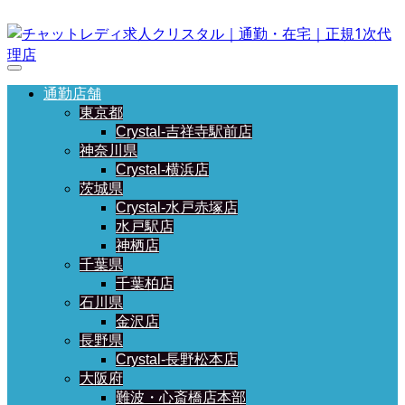
通勤店舗
東京都
Crystal-吉祥寺駅前店
神奈川県
Crystal-横浜店
茨城県
Crystal-水戸赤塚店
水戸駅店
神栖店
千葉県
千葉柏店
石川県
金沢店
長野県
Crystal-長野松本店
大阪府
難波・心斎橋店本部