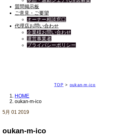
本部・通勤シェア代理店募集
質問掲示板
ご意見・ご要望
オーナー相談窓口
代理店お問い合わせ
企業様お問い合わせ
運営事業者
プライバシーポリシー
日々、ブログを更新中
TOP
>
oukan-m-ico
HOME
oukan-m-ico
5月
01
2019
oukan-m-ico