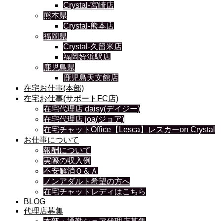
Crystal-宮崎店
熊本県
Crystal-熊本店
福岡県
Crystal-久留米店
福岡姪浜駅店
鹿児島県
鹿児島天文館店
在宅お仕事(本部)
在宅お仕事(サポートFC店)
在宅代理店 daisy(デイジー)
在宅代理店 joa(ジョア)
在宅チャットOffice【Lesca】レスカーon Crystal
お仕事について
報酬について
実際の収入例
不安解消Ｑ＆Ａ
ノンアダルト希望の方へ
在宅チャットレディはこちら
BLOG
代理店募集