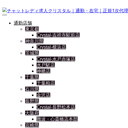
通勤店舗
東京都
Crystal-吉祥寺駅前店
神奈川県
Crystal-横浜店
茨城県
Crystal-水戸赤塚店
水戸駅店
神栖店
千葉県
千葉柏店
石川県
金沢店
長野県
Crystal-長野松本店
大阪府
難波・心斎橋店本部
宮崎県