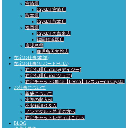
宮崎県
Crystal-宮崎店
熊本県
Crystal-熊本店
福岡県
Crystal-久留米店
福岡姪浜駅店
鹿児島県
鹿児島天文館店
在宅お仕事(本部)
在宅お仕事(サポートFC店)
在宅代理店 daisy(デイジー)
在宅代理店 joa(ジョア)
在宅チャットOffice【Lesca】レスカーon Crystal
お仕事について
報酬について
実際の収入例
不安解消Ｑ＆Ａ
ノンアダルト希望の方へ
在宅チャットレディはこちら
BLOG