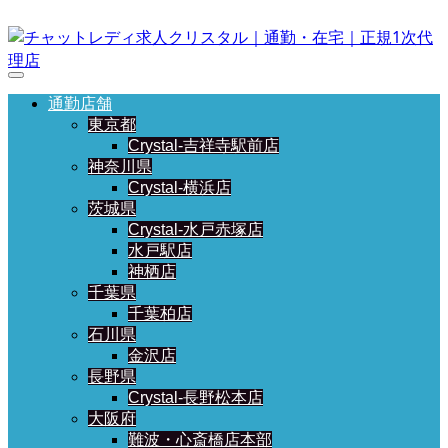
通勤店舗
東京都
Crystal-吉祥寺駅前店
神奈川県
Crystal-横浜店
茨城県
Crystal-水戸赤塚店
水戸駅店
神栖店
千葉県
千葉柏店
石川県
金沢店
長野県
Crystal-長野松本店
大阪府
難波・心斎橋店本部