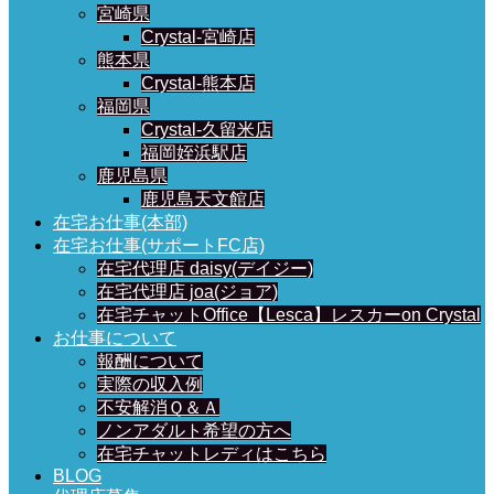
宮崎県
Crystal-宮崎店
熊本県
Crystal-熊本店
福岡県
Crystal-久留米店
福岡姪浜駅店
鹿児島県
鹿児島天文館店
在宅お仕事(本部)
在宅お仕事(サポートFC店)
在宅代理店 daisy(デイジー)
在宅代理店 joa(ジョア)
在宅チャットOffice【Lesca】レスカーon Crystal
お仕事について
報酬について
実際の収入例
不安解消Ｑ＆Ａ
ノンアダルト希望の方へ
在宅チャットレディはこちら
BLOG