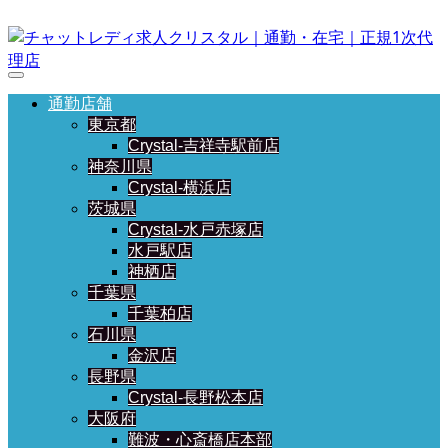
通勤店舗
東京都
Crystal-吉祥寺駅前店
神奈川県
Crystal-横浜店
茨城県
Crystal-水戸赤塚店
水戸駅店
神栖店
千葉県
千葉柏店
石川県
金沢店
長野県
Crystal-長野松本店
大阪府
難波・心斎橋店本部