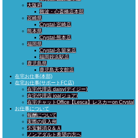
大阪府
難波・心斎橋店本部
宮崎県
Crystal-宮崎店
熊本県
Crystal-熊本店
福岡県
Crystal-久留米店
福岡姪浜駅店
鹿児島県
鹿児島天文館店
在宅お仕事(本部)
在宅お仕事(サポートFC店)
在宅代理店 daisy(デイジー)
在宅代理店 joa(ジョア)
在宅チャットOffice【Lesca】レスカーon Crystal
お仕事について
報酬について
実際の収入例
不安解消Ｑ＆Ａ
ノンアダルト希望の方へ