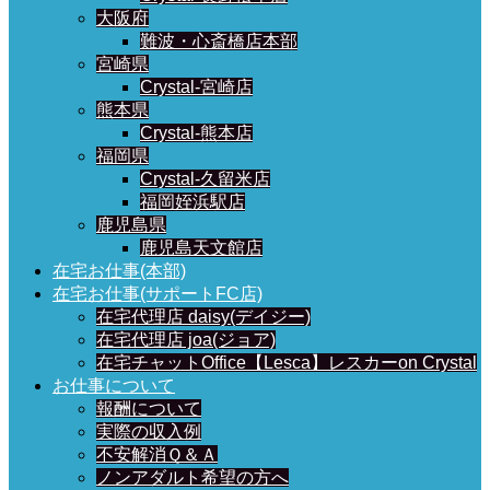
大阪府
難波・心斎橋店本部
宮崎県
Crystal-宮崎店
熊本県
Crystal-熊本店
福岡県
Crystal-久留米店
福岡姪浜駅店
鹿児島県
鹿児島天文館店
在宅お仕事(本部)
在宅お仕事(サポートFC店)
在宅代理店 daisy(デイジー)
在宅代理店 joa(ジョア)
在宅チャットOffice【Lesca】レスカーon Crystal
お仕事について
報酬について
実際の収入例
不安解消Ｑ＆Ａ
ノンアダルト希望の方へ