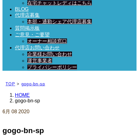
在宅チャットレディはこちら
BLOG
代理店募集
本部・通勤シェア代理店募集
質問掲示板
ご意見・ご要望
オーナー相談窓口
代理店お問い合わせ
企業様お問い合わせ
運営事業者
プライバシーポリシー
日々、ブログを更新中！
TOP
>
gogo-bn-sp
HOME
gogo-bn-sp
6月
08
2020
gogo-bn-sp