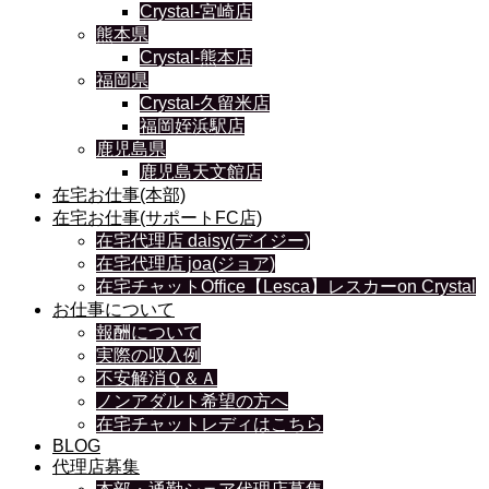
Crystal-宮崎店
熊本県
Crystal-熊本店
福岡県
Crystal-久留米店
福岡姪浜駅店
鹿児島県
鹿児島天文館店
在宅お仕事(本部)
在宅お仕事(サポートFC店)
在宅代理店 daisy(デイジー)
在宅代理店 joa(ジョア)
在宅チャットOffice【Lesca】レスカーon Crystal
お仕事について
報酬について
実際の収入例
不安解消Ｑ＆Ａ
ノンアダルト希望の方へ
在宅チャットレディはこちら
BLOG
代理店募集