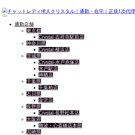
通勤店舗
東京都
Crystal-吉祥寺駅前店
神奈川県
Crystal-横浜店
茨城県
Crystal-水戸赤塚店
水戸駅店
神栖店
千葉県
千葉柏店
石川県
金沢店
長野県
Crystal-長野松本店
大阪府
難波・心斎橋店本部
宮崎県