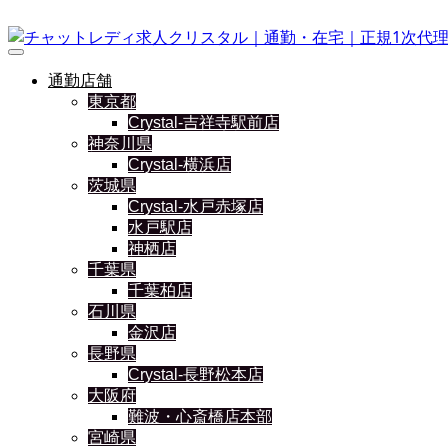
通勤店舗
東京都
Crystal-吉祥寺駅前店
神奈川県
Crystal-横浜店
茨城県
Crystal-水戸赤塚店
水戸駅店
神栖店
千葉県
千葉柏店
石川県
金沢店
長野県
Crystal-長野松本店
大阪府
難波・心斎橋店本部
宮崎県