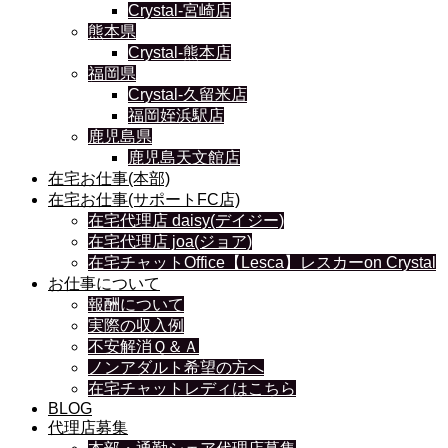
Crystal-宮崎店
熊本県
Crystal-熊本店
福岡県
Crystal-久留米店
福岡姪浜駅店
鹿児島県
鹿児島天文館店
在宅お仕事(本部)
在宅お仕事(サポートFC店)
在宅代理店 daisy(デイジー)
在宅代理店 joa(ジョア)
在宅チャットOffice【Lesca】レスカーon Crystal
お仕事について
報酬について
実際の収入例
不安解消Ｑ＆Ａ
ノンアダルト希望の方へ
在宅チャットレディはこちら
BLOG
代理店募集