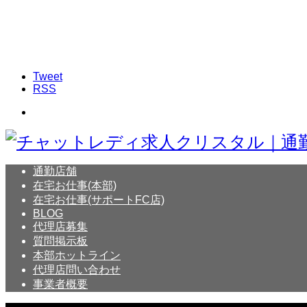
Tweet
RSS
通勤店舗
在宅お仕事(本部)
在宅お仕事(サポートFC店)
BLOG
代理店募集
質問掲示板
本部ホットライン
代理店問い合わせ
事業者概要