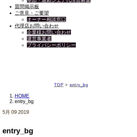
本部・通勤シェア代理店募集
質問掲示板
ご意見・ご要望
オーナー相談窓口
代理店お問い合わせ
企業様お問い合わせ
運営事業者
プライバシーポリシー
日々、ブログを更新中
TOP
>
entry_bg
HOME
entry_bg
5月
09
2019
entry_bg