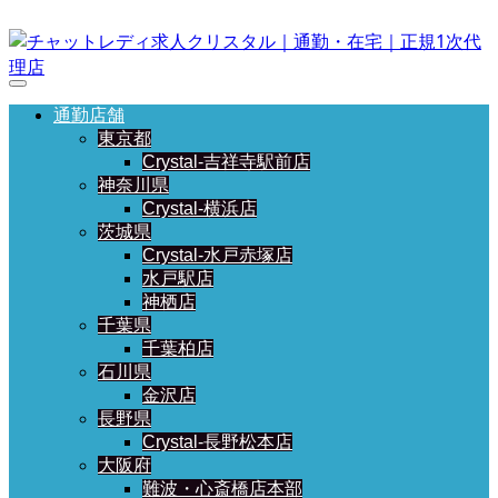
通勤店舗
東京都
Crystal-吉祥寺駅前店
神奈川県
Crystal-横浜店
茨城県
Crystal-水戸赤塚店
水戸駅店
神栖店
千葉県
千葉柏店
石川県
金沢店
長野県
Crystal-長野松本店
大阪府
難波・心斎橋店本部