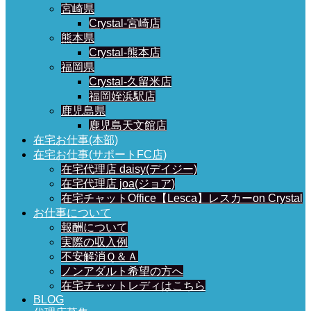
宮崎県
Crystal-宮崎店
熊本県
Crystal-熊本店
福岡県
Crystal-久留米店
福岡姪浜駅店
鹿児島県
鹿児島天文館店
在宅お仕事(本部)
在宅お仕事(サポートFC店)
在宅代理店 daisy(デイジー)
在宅代理店 joa(ジョア)
在宅チャットOffice【Lesca】レスカーon Crystal
お仕事について
報酬について
実際の収入例
不安解消Ｑ＆Ａ
ノンアダルト希望の方へ
在宅チャットレディはこちら
BLOG