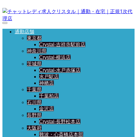
通勤店舗
東京都
Crystal-吉祥寺駅前店
神奈川県
Crystal-横浜店
茨城県
Crystal-水戸赤塚店
水戸駅店
神栖店
千葉県
千葉柏店
石川県
金沢店
長野県
Crystal-長野松本店
大阪府
難波・心斎橋店本部