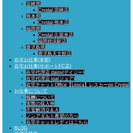
宮崎県
Crystal-宮崎店
熊本県
Crystal-熊本店
福岡県
Crystal-久留米店
福岡姪浜駅店
鹿児島県
鹿児島天文館店
在宅お仕事(本部)
在宅お仕事(サポートFC店)
在宅代理店 daisy(デイジー)
在宅代理店 joa(ジョア)
在宅チャットOffice【Lesca】レスカーon Crystal
お仕事について
報酬について
実際の収入例
不安解消Ｑ＆Ａ
ノンアダルト希望の方へ
在宅チャットレディはこちら
BLOG