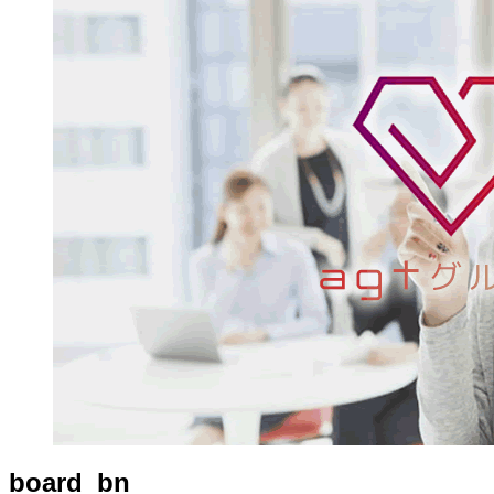
board_bn