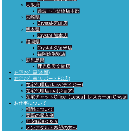
大阪府
難波・心斎橋店本部
宮崎県
Crystal-宮崎店
熊本県
Crystal-熊本店
福岡県
Crystal-久留米店
福岡姪浜駅店
鹿児島県
鹿児島天文館店
在宅お仕事(本部)
在宅お仕事(サポートFC店)
在宅代理店 daisy(デイジー)
在宅代理店 joa(ジョア)
在宅チャットOffice【Lesca】レスカーon Crystal
お仕事について
報酬について
実際の収入例
不安解消Ｑ＆Ａ
ノンアダルト希望の方へ