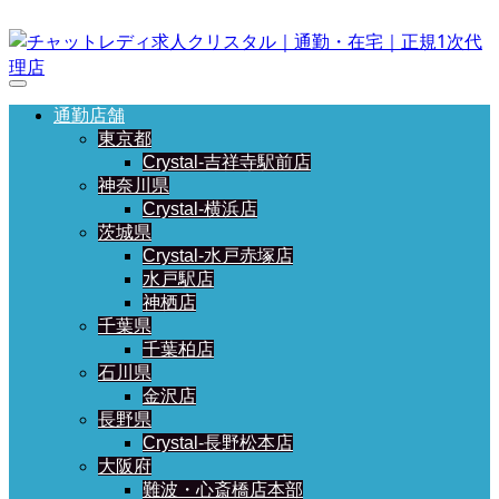
通勤店舗
東京都
Crystal-吉祥寺駅前店
神奈川県
Crystal-横浜店
茨城県
Crystal-水戸赤塚店
水戸駅店
神栖店
千葉県
千葉柏店
石川県
金沢店
長野県
Crystal-長野松本店
大阪府
難波・心斎橋店本部