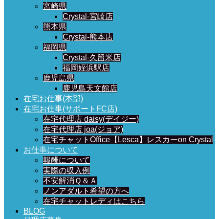
宮崎県
Crystal-宮崎店
熊本県
Crystal-熊本店
福岡県
Crystal-久留米店
福岡姪浜駅店
鹿児島県
鹿児島天文館店
在宅お仕事(本部)
在宅お仕事(サポートFC店)
在宅代理店 daisy(デイジー)
在宅代理店 joa(ジョア)
在宅チャットOffice【Lesca】レスカーon Crystal
お仕事について
報酬について
実際の収入例
不安解消Ｑ＆Ａ
ノンアダルト希望の方へ
在宅チャットレディはこちら
BLOG